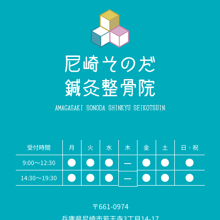
受付時間
月
火
水
木
金
土
日・祝
●
●
●
●
●
●
ー
9:00～12:30
●
●
●
●
●
●
ー
14:30～19:30
〒661-0974
兵庫県尼崎市若王寺3丁目14-17