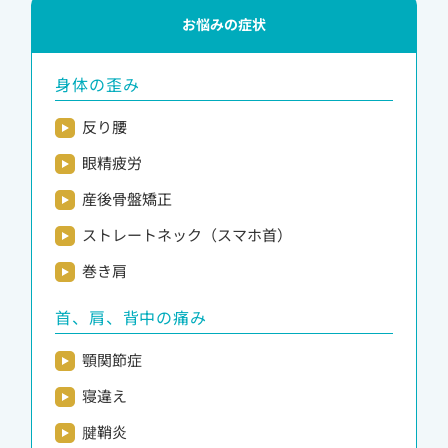
お悩みの症状
身体の歪み
反り腰
眼精疲労
産後骨盤矯正
ストレートネック（スマホ首）
巻き肩
首、肩、背中の痛み
顎関節症
寝違え
腱鞘炎